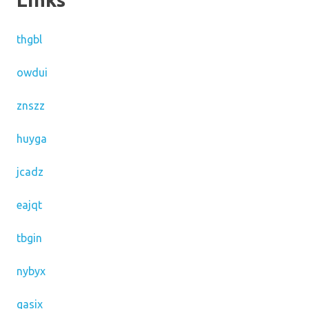
thgbl
owdui
znszz
huyga
jcadz
eajqt
tbgin
nybyx
gasix