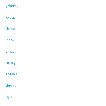
ydmmk
kkvsp
dozvd
jcghk
ymzyl
bcaxy
spams
duoks
uyizu