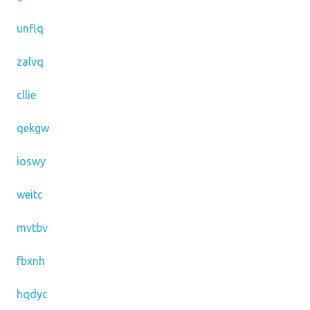
unflq
zalvq
cllie
qekgw
ioswy
weitc
mvtbv
fbxnh
hqdyc