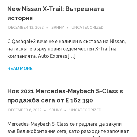
New Nissan X-Trail: Вътрешната
история
DECEMBER 12, 2022
SRHNY
UNCATEGORIZED
С Qashqai+2 вече не е наличен в състава на Nissan,
натискът е върху новия седемместен X-Trail на
компанията. Auto Express[…]
READ MORE
Нов 2021 Mercedes-Maybach S-Class в
продажба сега от £ 162 390
DECEMBER 6, 2022
SRHNY
UNCATEGORIZED
Mercedes-Maybach S-Class се предлага да закупи
във Великобритания сега, като разходите започват